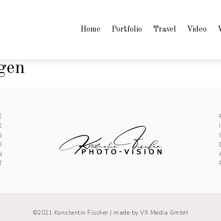
Home
Portfolio
Travel
Video
gen
E
E
G
O
N
T
©2021 Konstantin Fischer |
made by VX Media GmbH