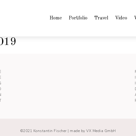
Home
Portfolio
Travel
Video
2019
E
E
G
O
N
T
©2021 Konstantin Fischer |
made by VX Media GmbH