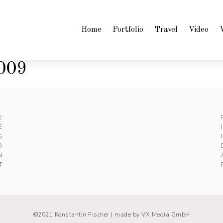
Home
Portfolio
Travel
Video
2009
E
E
G
O
N
T
©2021 Konstantin Fischer |
made by VX Media GmbH